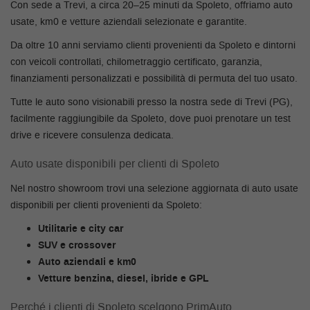
tracciamento
Con sede a Trevi, a circa 20–25 minuti da Spoleto, offriamo auto
che
usate, km0 e vetture aziendali selezionate e garantite.
adottiamo
RECENSIONI
Da oltre 10 anni serviamo clienti provenienti da Spoleto e dintorni
per
offrire
con veicoli controllati, chilometraggio certificato, garanzia,
le
BLOG
finanziamenti personalizzati e possibilità di permuta del tuo usato.
funzionalità
e
Tutte le auto sono visionabili presso la nostra sede di Trevi (PG),
svolgere
facilmente raggiungibile da Spoleto, dove puoi prenotare un test
FAQ
le
drive e ricevere consulenza dedicata.
attività
di
RECENSIONI
Auto usate disponibili per clienti di Spoleto
seguito
descritte.
Nel nostro showroom trovi una selezione aggiornata di auto usate
Per
BLOG
disponibili per clienti provenienti da Spoleto:
ottenere
maggiori
Utilitarie e city car
informazioni
SUV e crossover
sull'utilità
Auto aziendali e km0
e
Vetture benzina, diesel, ibride e GPL
sul
funzionamento
Perché i clienti di Spoleto scelgono PrimAuto
di