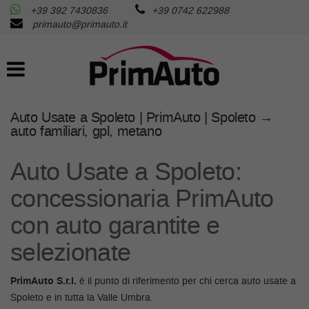
+39 392 7430836
+39 0742 622988
AZIENDA
Le
primauto@primauto.it
tue
preferenze
AUTO USATE
di
consenso
AUTO NUOVE
Il
Auto Usate a Spoleto | PrimAuto | Spoleto →
seguente
auto familiari, gpl, metano
pannello
RICHIEDI LA TUA AUTO
ti
consente
Auto Usate a Spoleto:
di
SERVIZI
concessionaria PrimAuto
esprimere
le
con auto garantite e
tue
ASSISTENZA
preferenze
selezionate
di
consenso
FISCALITA’
alle
PrimAuto S.r.l.
è il punto di riferimento per chi cerca auto usate a
tecnologie
Spoleto e in tutta la Valle Umbra.
di
CONTATTI