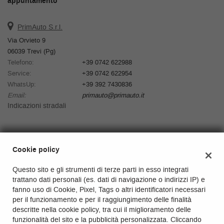
appuntamento
PrimAuto S.r.l.
Via Orvieto 9
06039 Trevi (Pg)
Telefono:
+39 0742 622988
Service:
+39 0742 622954
WhatsUp:
+39 392 7430836
Email:
primauto@primauto.it
Indicazioni stradali
Dati fiscali:
Cookie policy
PrimAuto S.r.l.
Via Orvieto 9, Trevi (Pg)
Questo sito e gli strumenti di terze parti in esso integrati
C.F/P.IVA:
03337100543
trattano dati personali (es. dati di navigazione o indirizzi IP) e
Registro delle imprese:
Perugia
fanno uso di Cookie, Pixel, Tags o altri identificatori necessari
REA:
PG-281722
per il funzionamento e per il raggiungimento delle finalità
Capitale sociale: €
33.500 i.v.
descritte nella cookie policy, tra cui il miglioramento delle
funzionalità del sito e la pubblicità personalizzata. Cliccando