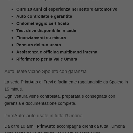
questi
Oltre 10 anni di esperienza nel settore automotive
strumenti
Auto controllate e garantite
di
tracciamento
Chilometraggio certificato
si
Test drive disponibile in sede
rimanda
Finanziamenti su misura
alla
Permuta del tuo usato
cookie
Assistenza e officina multibrand interna
policy.
Puoi
Riferimento per la Valle Umbra
rivedere
e
Auto usate vicino Spoleto con garanzia
modificare
La sede PrimAuto di Trevi è facilmente raggiungibile da Spoleto in
le
tue
15 minuti.
scelte
Ogni vettura viene controllata, preparata e consegnata con
in
garanzia e documentazione completa.
qualsiasi
momento.
PrimAuto: auto usate in tutta l’
Umbria
Da oltre 10 anni,
PrimAuto
accompagna clienti da tutta l’Umbria