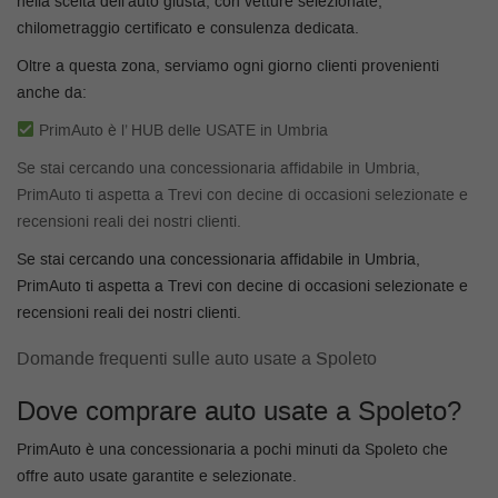
nella scelta dell’auto giusta, con vetture selezionate,
tta
ti
chilometraggio certificato e consulenza dedicata.
Oltre a questa zona, serviamo ogni giorno clienti provenienti
anche da:
empre
Cookie necessari
ilitato
PrimAuto è l’ HUB delle USATE in Umbria
Cookie delle preferenze
Se stai cercando una concessionaria affidabile in Umbria,
PrimAuto ti aspetta a Trevi con decine di occasioni selezionate e
Cookie per il miglioramento dell'esperienza utente
recensioni reali dei nostri clienti.
Se stai cercando una concessionaria affidabile in Umbria,
Cookie analitici
PrimAuto ti aspetta a Trevi con decine di occasioni selezionate e
recensioni reali dei nostri clienti.
Cookie di marketing
Domande frequenti sulle auto usate a Spoleto
Leggi
Dove comprare auto usate a Spoleto?
la
cookie
PrimAuto è una concessionaria a pochi minuti da Spoleto che
policy
offre auto usate garantite e selezionate.