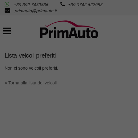
+39 392 7430836
+39 0742 622988
AZIENDA
Le
primauto@primauto.it
tue
preferenze
AUTO USATE
di
consenso
AUTO NUOVE
Il
seguente
Lista veicoli preferiti
pannello
RICHIEDI LA TUA AUTO
ti
Non ci sono veicoli preferiti.
consente
di
SERVIZI
Torna alla lista dei veicoli
esprimere
le
tue
ASSISTENZA
preferenze
di
consenso
FISCALITA’
alle
tecnologie
di
CONTATTI