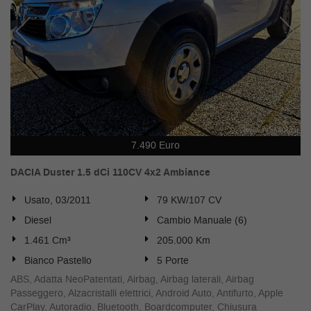
tta
ti
empre
Cookie necessari
ilitato
Cookie delle preferenze
Cookie per il miglioramento dell'esperienza utente
7.490 Euro
Cookie analitici
DACIA Duster 1.5 dCi 110CV 4x2 Ambiance
Usato, 03/2011
79 KW/107 CV
Cookie di marketing
Diesel
Cambio Manuale (6)
1.461 Cm³
205.000 Km
Leggi
Bianco Pastello
5 Porte
la
cookie
ABS, Adatta NeoPatentati, Airbag, Airbag laterali, Airbag
policy
Passeggero, Alzacristalli elettrici, Android Auto, Antifurto, Apple
CarPlay, Autoradio, Bluetooth, Boardcomputer, Chiusura