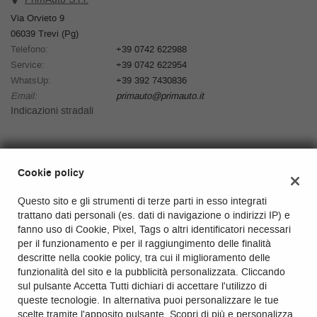
Via Orvieto 9
06039 Trevi (Pg)
Telefono:
+39 0742 622988
Service:
+39 0742 622954
WhatsUp:
+39 392 7430836
Email:
primauto@primauto.it
Indicazioni stradali
Dati fiscali:
Cookie policy
PrimAuto S.r.l.
Via Orvieto 9, Trevi (Pg)
Questo sito e gli strumenti di terze parti in esso integrati
C.F/P.IVA:
03337100543
trattano dati personali (es. dati di navigazione o indirizzi IP) e
Registro delle imprese:
Perugia
fanno uso di Cookie, Pixel, Tags o altri identificatori necessari
REA:
PG-281722
per il funzionamento e per il raggiungimento delle finalità
Capitale sociale: €
33.500 i.v.
descritte nella cookie policy, tra cui il miglioramento delle
funzionalità del sito e la pubblicità personalizzata. Cliccando
sul pulsante Accetta Tutti dichiari di accettare l'utilizzo di
queste tecnologie. In alternativa puoi personalizzare le tue
scelte tramite l'apposito pulsante. Scopri di più e personalizza.