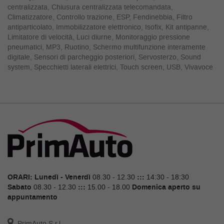
centralizzata, Chiusura centralizzata telecomandata,
Salva
Climatizzatore, Controllo trazione, ESP, Fendinebbia, Filtro
le
antiparticolato, Immobilizzatore elettronico, Isofix, Kit antipanne,
impostazioni
Limitatore di velocità, Luci diurne, Monitoraggio pressione
pneumatici, MP3, Ruotino, Schermo multifunzione interamente
digitale, Sensori di parcheggio posteriori, Servosterzo, Sound
system, Specchietti laterali elettrici, Touch screen, USB, Vivavoce
ORARI:
Lunedì - Venerdì
08.30 - 12.30
:::
14:30 - 18:30
Sabato
08.30 - 12.30
:::
15.00 - 18.00
Domenica aperto su
appuntamento
PrimAuto S.r.l.