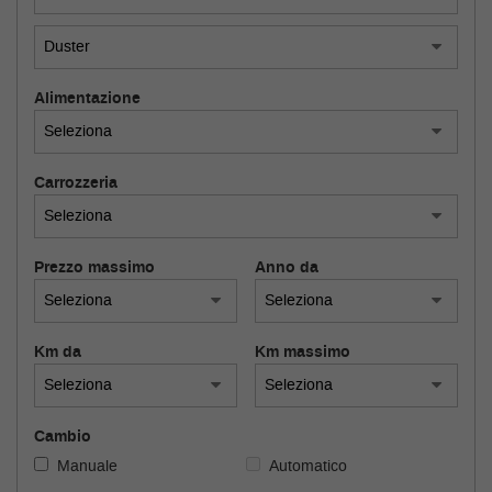
tracciamento
che
adottiamo
RECENSIONI
per
offrire
Alimentazione
le
BLOG
funzionalità
e
svolgere
Carrozzeria
FAQ
le
attività
di
RECENSIONI
Prezzo massimo
Anno da
seguito
descritte.
Per
BLOG
ottenere
Km da
Km massimo
maggiori
informazioni
sull'utilità
e
Cambio
sul
Manuale
Automatico
funzionamento
di