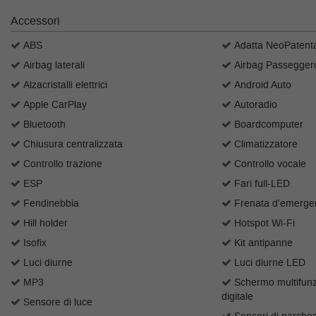
questi
Accessori
strumenti
di
ABS
Adatta NeoPatenta
tracciamento
Airbag laterali
Airbag Passegger
si
rimanda
Alzacristalli elettrici
Android Auto
alla
Apple CarPlay
Autoradio
cookie
Bluetooth
Boardcomputer
policy.
Puoi
Chiusura centralizzata
Climatizzatore
rivedere
Controllo trazione
Controllo vocale
e
modificare
ESP
Fari full-LED
le
Fendinebbia
Frenata d'emergen
tue
Hill holder
Hotspot Wi-Fi
scelte
in
Isofix
Kit antipanne
qualsiasi
Luci diurne
Luci diurne LED
momento.
MP3
Schermo multifunz
digitale
Sensore di luce