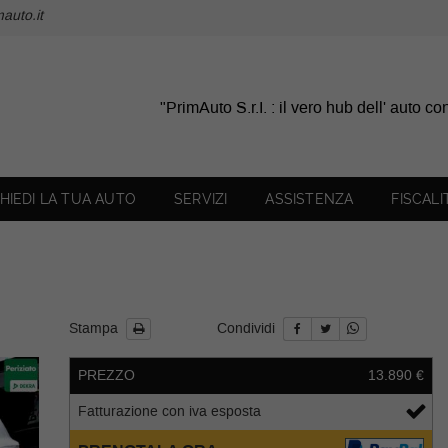
auto.it
"PrimAuto S.r.I. : il vero hub dell' auto c
CHIEDI LA TUA AUTO
SERVIZI
ASSISTENZA
FISCALI
Stampa
Condividi
PREZZO
13.890 €
o
Fatturazione con iva esposta