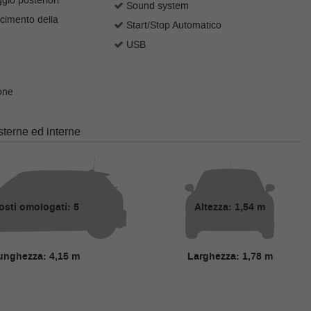
gio posteriori
Sound system
cimento della
Start/Stop Automatico
USB
one
terne ed interne
osti omologati: 5
Altezza: 1,54 m
unghezza: 4,15 m
Larghezza: 1,78 m