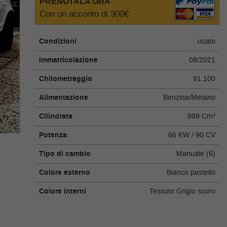
PRENOTALA ORA
Con un acconto di 300€
Condizioni
usato
Immatricolazione
08/2021
Chilometraggio
91.100
Alimentazione
Benzina/Metano
Cilindrata
999 Cm³
Potenza
66 KW / 90 CV
Tipo di cambio
Manuale (6)
Colore esterno
Bianco pastello
Colore interni
Tessuto Grigio scuro