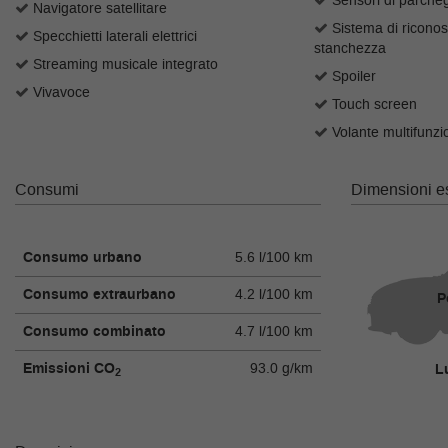
Sensori di parcheg
tta
Navigatore satellitare
ti
Sistema di riconos
Specchietti laterali elettrici
stanchezza
Streaming musicale integrato
Spoiler
Vivavoce
empre
Cookie necessari
Touch screen
ilitato
Volante multifunzi
Cookie delle preferenze
Consumi
Dimensioni es
Cookie per il miglioramento dell'esperienza utente
Consumo urbano
5.6 l/100 km
Cookie analitici
Consumo extraurbano
4.2 l/100 km
P
Cookie di marketing
Consumo combinato
4.7 l/100 km
Emissioni CO
93.0 g/km
L
2