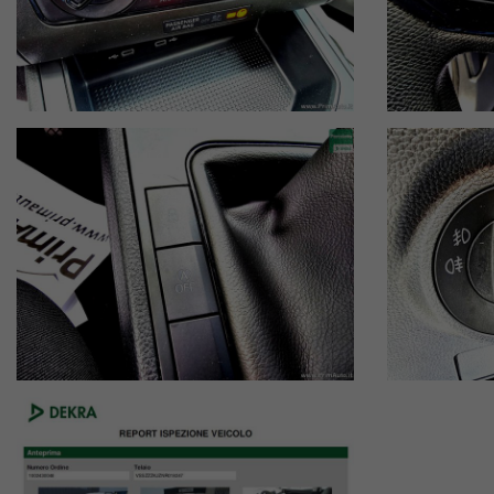
Foligno
Spoleto
Assisi
Perugia
Terni
Vuoi bloccarla prima che venga venduta?
Scrivici su WhatsApp
Chiama ora
Prenota appuntamento
Se stai cercando una Seat Arona affidabile, già pronta e cont