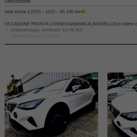
Descrizione
Seat Arona 1.0TGI – 2021 – 91.100 km
OCCASIONE PRONTA CONSEGNA[MARCA] [MODELLO] in ottime condiz
Chilometraggio certificato: km.89.800
Immatricolazione:08/2021
Pronta consegna
Iva detraibile per legge 104 e partite iva
PREZZO: €.13.890
Finanziabile
Permuta disponibile
Garanzia 12 mesi
CONTATTO IMMEDIATO
WhatsApp: +39 392 7430836
Telefono: 0742 // 622988
🟢 2. PERCHÉ SCEGLIERLA