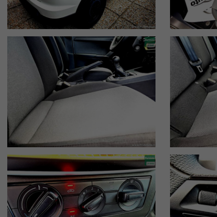
Marca: Seat
Modello: Arona
Versione: Reference
Anno: 2021
Km: 91.100
Alimentazione: Metano
Cambio: Manuale
Potenza: 90Cv
Carrozzeria: 5 porte
Colore: bianco
Auto molto richiesta nella sua categoria
Disponibilità limitata
Possibilità prenotazione immediata
Consigliata visione su appuntamento
Disponibile presso la nostra sede di
Trevi (PG)
Serviamo quotidianamente clienti da: