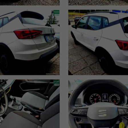
el suo segmento grazie al perfetto equilibrio tra prestazioni, comfort e 
e sia per uso quotidiano che per lunghi viaggi.
ni, mentre il cambio manuale assicura una guida fluida e confortevole.