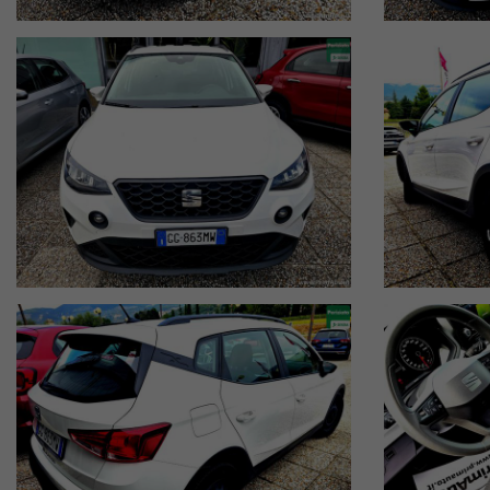
Auto ideale per uso familiare e/o business
Motore affidabile e consumi contenuti
Ottimo comfort di guida anche su lunghi tragitti
Manutenzione regolare e controllata
Pronta consegna immediata
3. Seat Arona 1.0TGI rappresenta una delle soluzioni più richieste n
Questa versione offre un’esperienza di guida moderna e sicura, ideal
Il motore1.0TGI metano garantisce consumi ridotti e ottime prestazio
🟠 4. DOTAZIONI PRINCIPALI
climatizzatore
android auto // apple car play
frenata assistita
5 porte // 5 posti
telecomando a distanza
schermo digitale multifunzione
🟢 5. CARATTERISTICHE TECNICHE