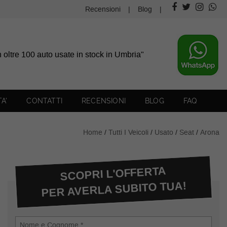
Recensioni
Blog
on oltre 100 auto usate in stock in Umbria"
TA’
CONTATTI
RECENSIONI
BLOG
FAQ
Home
/
Tutti I Veicoli
/
Usato
/
Seat
/
Arona
SCOPRI L'OFFERTA
PER AVERLA SUBITO TUA!