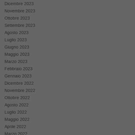
tta
Dicembre 2023
ti
Novembre 2023
Ottobre 2023
Settembre 2023
empre
Cookie necessari
ilitato
Agosto 2023
Luglio 2023
Cookie delle preferenze
Giugno 2023
Maggio 2023
Cookie per il miglioramento dell'esperienza utente
Marzo 2023
Febbraio 2023
Cookie analitici
Gennaio 2023
Dicembre 2022
Cookie di marketing
Novembre 2022
Ottobre 2022
Agosto 2022
Leggi
Luglio 2022
la
Maggio 2022
cookie
Aprile 2022
policy
Marzo 2022