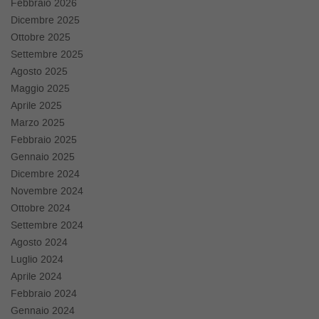
Febbraio 2026
questi
Dicembre 2025
strumenti
Ottobre 2025
di
Settembre 2025
tracciamento
si
Agosto 2025
rimanda
Maggio 2025
alla
Aprile 2025
cookie
Marzo 2025
policy.
Febbraio 2025
Puoi
rivedere
Gennaio 2025
e
Dicembre 2024
modificare
Novembre 2024
le
Ottobre 2024
tue
Settembre 2024
scelte
in
Agosto 2024
qualsiasi
Luglio 2024
momento.
Aprile 2024
Febbraio 2024
Gennaio 2024