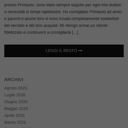
tracciamento
presso Primauto, sono stato sempre seguito per ogni mio dubbio
che
o necessità in tempi rapidissimi. Ho consigliato Primauto ad amici
adottiamo
RECENSIONI
e parenti e anche loro si sono trovati completamente soddisfatti
per
offrire
del servizio e dei loro acquisti. Mi ritengo ormai un cliente
le
BLOG
fidelizzato e continuerò a consigliarla […]
funzionalità
e
svolgere
FAQ
LEGGI IL RESTO
le
attività
di
RECENSIONI
seguito
descritte.
ARCHIVI
Per
BLOG
ottenere
Agosto 2026
maggiori
Luglio 2026
informazioni
Giugno 2026
sull'utilità
Maggio 2026
e
Aprile 2026
sul
funzionamento
Marzo 2026
di