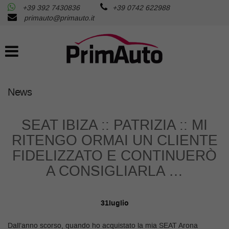
+39 392 7430836
+39 0742 622988
AZIENDA
Le
primauto@primauto.it
tue
preferenze
AUTO USATE
di
consenso
AUTO NUOVE
Il
seguente
News
pannello
RICHIEDI LA TUA AUTO
ti
consente
SEAT IBIZA :: PATRIZIA :: MI
di
SERVIZI
RITENGO ORMAI UN CLIENTE
esprimere
le
FIDELIZZATO E CONTINUERÒ
tue
ASSISTENZA
A CONSIGLIARLA …
preferenze
di
consenso
FISCALITA’
alle
31
luglio
tecnologie
di
Dall’anno scorso, quando ho acquistato la mia SEAT Arona
CONTATTI