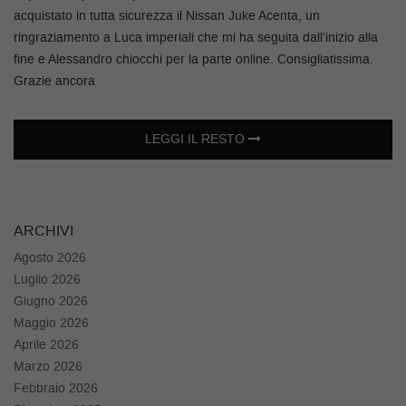
tracciamento
acquistato in tutta sicurezza il Nissan Juke Acenta, un
che
ringraziamento a Luca imperiali che mi ha seguita dall’inizio alla
adottiamo
RECENSIONI
fine e Alessandro chiocchi per la parte online. Consigliatissima.
per
offrire
Grazie ancora
le
BLOG
funzionalità
e
LEGGI IL RESTO
svolgere
FAQ
le
attività
di
RECENSIONI
seguito
ARCHIVI
descritte.
Agosto 2026
Per
BLOG
ottenere
Luglio 2026
maggiori
Giugno 2026
informazioni
Maggio 2026
sull'utilità
Aprile 2026
e
Marzo 2026
sul
funzionamento
Febbraio 2026
di