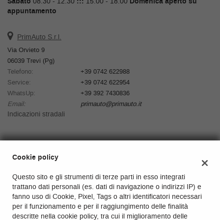
Sabato
08.30 - 12.30
:::
15.00 - 18.00
Domenica aperto su
appuntamento
PrimAuto S.r.l.
Via Orvieto 9
06039 Trevi (Pg)
Telefono:
+39 0742 622988
Service:
+39 0742 622954
WhatsUp:
+39 392 7430836
Email:
primauto@primauto.it
Indicazioni stradali
Dati fiscali:
Cookie policy
PrimAuto S.r.l.
Via Orvieto 9, Trevi (Pg)
Questo sito e gli strumenti di terze parti in esso integrati
C.F/P.IVA:
03337100543
trattano dati personali (es. dati di navigazione o indirizzi IP) e
Registro delle imprese:
Perugia
fanno uso di Cookie, Pixel, Tags o altri identificatori necessari
REA:
PG-281722
per il funzionamento e per il raggiungimento delle finalità
Capitale sociale: €
33.500 i.v.
descritte nella cookie policy, tra cui il miglioramento delle