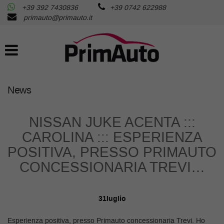
+39 392 7430836
+39 0742 622988
AZIENDA
Le
primauto@primauto.it
tue
preferenze
AUTO USATE
di
consenso
AUTO NUOVE
Il
seguente
News
pannello
RICHIEDI LA TUA AUTO
ti
consente
NISSAN JUKE ACENTA :::
di
SERVIZI
CAROLINA ::: ESPERIENZA
esprimere
le
POSITIVA, PRESSO PRIMAUTO
tue
ASSISTENZA
CONCESSIONARIA TREVI…
preferenze
di
consenso
FISCALITA’
alle
31
luglio
tecnologie
di
Esperienza positiva, presso Primauto concessionaria Trevi. Ho
CONTATTI