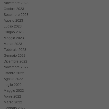
tta
Novembre 2023
ti
Ottobre 2023
Settembre 2023
Agosto 2023
empre
Cookie necessari
ilitato
Luglio 2023
Giugno 2023
Cookie delle preferenze
Maggio 2023
Marzo 2023
Cookie per il miglioramento dell'esperienza utente
Febbraio 2023
Gennaio 2023
Cookie analitici
Dicembre 2022
Novembre 2022
Cookie di marketing
Ottobre 2022
Agosto 2022
Luglio 2022
Leggi
Maggio 2022
la
Aprile 2022
cookie
Marzo 2022
policy
Gennaio 2022