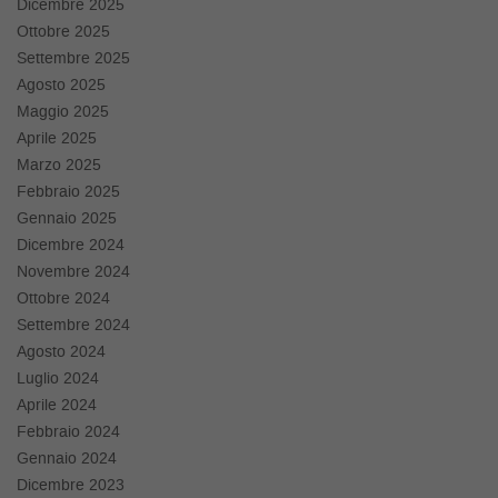
Dicembre 2025
questi
Ottobre 2025
strumenti
Settembre 2025
di
Agosto 2025
tracciamento
si
Maggio 2025
rimanda
Aprile 2025
alla
Marzo 2025
cookie
Febbraio 2025
policy.
Gennaio 2025
Puoi
rivedere
Dicembre 2024
e
Novembre 2024
modificare
Ottobre 2024
le
Settembre 2024
tue
Agosto 2024
scelte
in
Luglio 2024
qualsiasi
Aprile 2024
momento.
Febbraio 2024
Gennaio 2024
Dicembre 2023