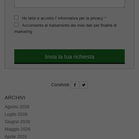
questi
strumenti
di
Ho letto e accetto l' informativa per la privacy *
tracciamento
Acconsento al trattamento dei miei dati per finalità di
si
marketing
rimanda
alla
cookie
policy.
Invia la tua richiesta
Puoi
rivedere
e
modificare
Condividi
le
tue
ARCHIVI
scelte
in
Agosto 2026
qualsiasi
Luglio 2026
momento.
Giugno 2026
Maggio 2026
Aprile 2026