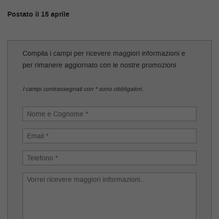
tracciamento
che
Postato il 15 aprile
adottiamo
RECENSIONI
per
offrire
le
Compila i campi per ricevere maggiori informazioni e
BLOG
funzionalità
per rimanere aggiornato con le nostre promozioni
e
svolgere
FAQ
I campi contrassegnati con * sono obbligatori.
le
attività
di
RECENSIONI
seguito
descritte.
Per
BLOG
ottenere
maggiori
informazioni
sull'utilità
e
sul
funzionamento
di