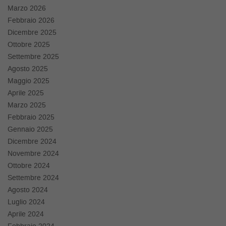
tta
Marzo 2026
ti
Febbraio 2026
Dicembre 2025
empre
Ottobre 2025
Cookie necessari
ilitato
Settembre 2025
Agosto 2025
Cookie delle preferenze
Maggio 2025
Aprile 2025
Cookie per il miglioramento dell'esperienza utente
Marzo 2025
Febbraio 2025
Cookie analitici
Gennaio 2025
Dicembre 2024
Cookie di marketing
Novembre 2024
Ottobre 2024
Settembre 2024
Leggi
Agosto 2024
la
Luglio 2024
cookie
policy
Aprile 2024