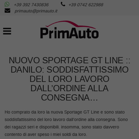
+39 392 7430836
+39 0742 622988
AZIENDA
Le
primauto@primauto.it
tue
preferenze
AUTO USATE
di
consenso
AUTO NUOVE
Il
seguente
NUOVO SPORTAGE GT LINE ::
pannello
RICHIEDI LA TUA AUTO
ti
DANILO: SODDISFATTISSIMO
consente
DEL LORO LAVORO
di
SERVIZI
esprimere
DALL’ORDINE ALLA
le
CONSEGNA…
tue
ASSISTENZA
preferenze
di
Ho comprato da loro la nuova Sportage GT Line e sono stato
consenso
FISCALITA’
soddisfattissimo del loro lavoro dall’ordine alla consegna. Sono
alle
dei ragazzi seri e disponibili. insomma, sono stato davvero
tecnologie
contento di aver speso i miei soldi da loro.
di
CONTATTI