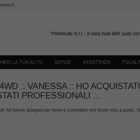
auto.it
"PrimAuto S.r.I. : il vero hub dell' auto c
CHIEDI LA TUA AUTO
SERVIZI
ASSISTENZA
FISCALI
 4WD :: VANESSA :: HO ACQUISTA
STATI PROFESSIONALI …
bili. Mi hanno spiegato per bene e controllato che fosse tutto a posto. S