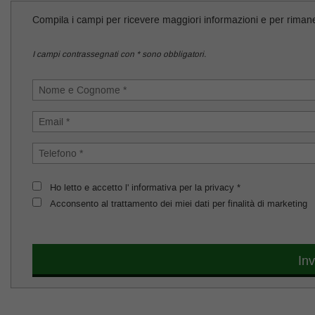
tracciamento
che
Compila i campi per ricevere maggiori informazioni e per riman
adottiamo
RECENSIONI
per
I campi contrassegnati con * sono obbligatori.
offrire
le
BLOG
funzionalità
e
svolgere
FAQ
le
attività
di
RECENSIONI
seguito
descritte.
Ho letto e accetto l' informativa per la privacy *
Per
BLOG
Acconsento al trattamento dei miei dati per finalità di marketing
ottenere
maggiori
informazioni
sull'utilità
Inv
e
sul
funzionamento
di