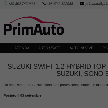
+39 392 7430836
+39 0742 622988
primauto@prim
AZIENDA
Le
tue
preferenze
AUTO USATE
di
consenso
AUTO NUOVE
Il
seguente
pannello
AZIENDA
AUTO USATE
AUTO NUOVE
RI
RICHIEDI LA TUA AUTO
ti
consente
di
SERVIZI
SUZUKI SWIFT 1.2 HYBRID TOP
esprimere
le
SUZUKI, SONO 
tue
ASSISTENZA
preferenze
Ho acquistato una Suzuki, sono stati professionali, educati e disponi
di
consenso
FISCALITA’
alle
Postato il 03 settembre
tecnologie
di
CONTATTI