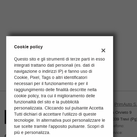
Cookie policy
Questo sito e gli strumenti di terze parti in esso
integrati trattano dati personali (es. dati di
navigazione o indirizzi IP) e fanno uso di
Cookie, Pixel, Tags o altri identificatori
necessari per il funzionamento e per il
raggiungimento delle finalità descritte nella
cookie policy, tra cui il miglioramento delle
funzionalità del sito e la pubblicità
PrimAuto S.r
personalizzata. Cliccando sul pulsante Accetta
Via Orvieto 9
Tutti dichiari di accettare l'utilizzo di queste
06039 Trevi (Pg
tecnologie. In alternativa puoi personalizzare le
Telefono:
tue scelte tramite l'apposito pulsante. Scopri di
Leggi
più e personalizza.
Service:
la
ORARI:
Lunedì - Venerdì
08.30 - 12.30
:::