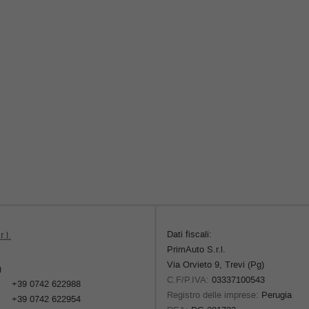
Dati fiscali:
.l.
PrimAuto S.r.l.
Via Orvieto 9, Trevi (Pg)
)
C.F/P.IVA:
03337100543
+39 0742 622988
Registro delle imprese:
Perugia
+39 0742 622954